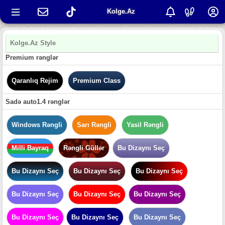
Kolge.Az
Kolge.Az Style
Premium rənglər
Qaranlıq Rejim
Premium Class
Sadə auto1.4 rənglər
Windows Rəngli
Sarı Rəngli
Yasil Rəngli
Milli Bayraq
Rəngli Güllər
Bu Dizaynı Seç
Bu Dizaynı Seç
Bu Dizaynı Seç
Bu Dizaynı Seç
Bu Dizaynı Seç
Bu Dizaynı Seç
Bu Dizaynı Seç
Bu Dizaynı Seç
Bu Dizaynı Seç
Bu Dizaynı Seç